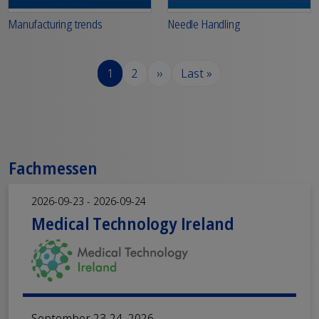
Manufacturing trends
Needle Handling
Seitennummerierung
Seite
Seite
Nächste Seite
Letzte Seite
1
2
››
Last »
Fachmessen
2026-09-23 - 2026-09-24
Medical Technology Ireland