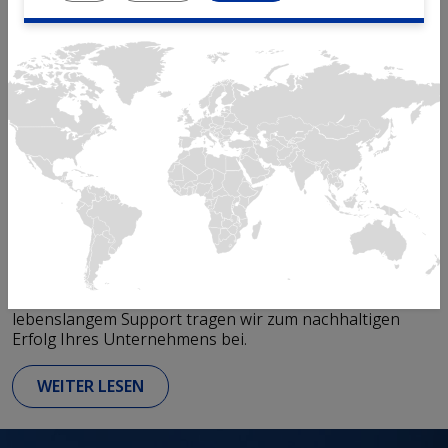
Solutions for manufacturing
excellence
Mikron Automation ist Ihr
weltweiter Partner für
fortschrittliche Montagelösungen.
Wir bei Mikron haben uns verpflichtet, die besten
Montagesysteme und alle erforderlichen
Serviceleistungen während des gesamten Lebenszyklus
Ihres Produkts zu liefern. Mit unserem umfassenden
Engineering-Know-How, komplexen
Prozesskenntnissen, skalierbaren Plattformen und
lebenslangem Support tragen wir zum nachhaltigen
Erfolg Ihres Unternehmens bei.
WEITER LESEN