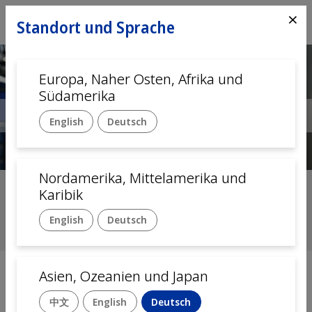
⨯
Standort und Sprache
Europa, Naher Osten, Afrika und
Südamerika
Previous
Ne
English
Deutsch
Nordamerika, Mittelamerika und
Verlässliche, skalierbare
Karibik
Montagelösungen
English
Deutsch
Durch jahrzehntelange Erfahrung
Asien, Ozeanien und Japan
Startseite
中文
English
Deutsch