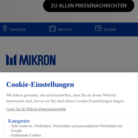
ZU ALLEN PRESSENACHRICHTEN
Standorte
Karriere
Kontakt
Main navigation
Mikron Group
Industrien
Automation
Systeme
Machining
Services
Tool
Inside Automation