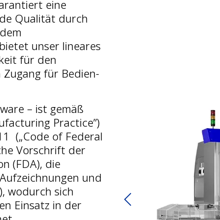
rantiert eine
nde Qualität durch
jedem
ietet unser lineares
keit für den
n Zugang für Bedien-
tware – ist gemäß
acturing Practice”)
 11 („Code of Federal
che Vorschrift der
n (FDA), die
 Aufzeichnungen und
), wodurch sich
n Einsatz in der
Previous
et.