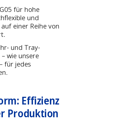
 G05 für hohe
hflexible und
auf einer Reihe von
t.
ühr- und Tray-
 – wie unsere
– für jedes
en.
orm: Effizienz
er Produktion