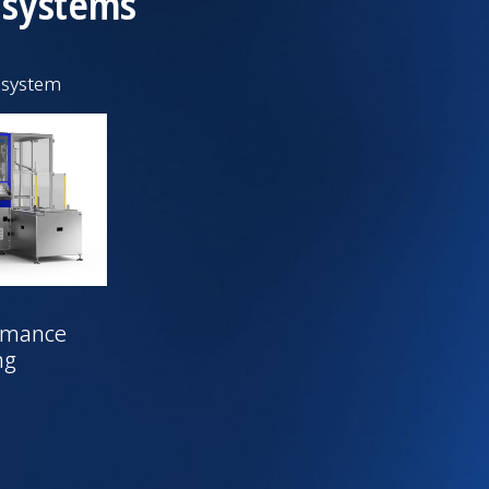
 systems
 system
rmance
ng