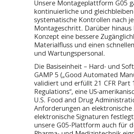
Unsere Montageplattform G05 ga
kontinuierliche und gleichbleibe
systematische Kontrollen nach 
Montageschritt. Darüber hinaus b
Konzept eine bessere Zugänglich
Materialfluss und einen schnelle
und Wartungspersonal.
Die Basiseinheit – Hard- und Sof
GAMP 5 („Good Automated Manuf
validiert und erfüllt 21 CFR Part
Regulations“, eine US-amerikanis
U.S. Food and Drug Administratio
Anforderungen an elektronische
elektronische Signaturen festlegt
unsere G05-Plattform auch für de
Pharma- und Medizintechnik eign