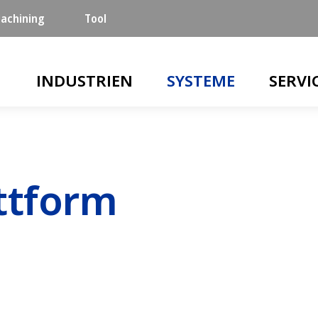
achining
Tool
Main navigation
INDUSTRIEN
SYSTEME
SERVI
ttform