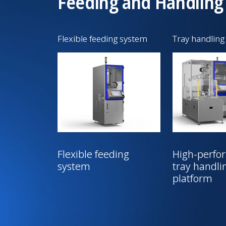
Feeding and Handling
Flexible feeding system
Tray handling
Flexible feeding
High-perfo
system
tray handli
platform