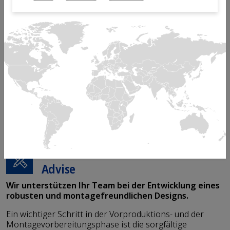
Spitzenservices für beschleunigten
Markteinführung
Wir bieten ein komplettes Servicepaket, das
Herstellern von Medizinprodukten hilft, die
Risiken ihrer Programme zu minimieren und
die Entwicklungsphase bis zur Fertigung zu
beschleunigen.
Advise
Wir unterstützen Ihr Team bei der Entwicklung eines
robusten und montagefreundlichen Designs.
Ein wichtiger Schritt in der Vorproduktions- und der
Montagevorbereitungsphase ist die sorgfältige