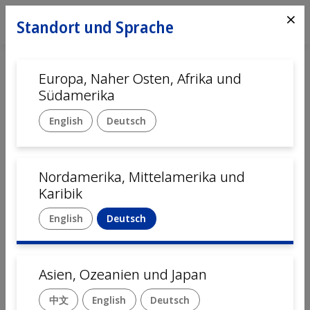
⨯
Standort und Sprache
Europa, Naher Osten, Afrika und
Südamerika
English
Deutsch
Nordamerika, Mittelamerika und
Startseite
Automation
Services
Karibik
English
Deutsch
Pre-Production Services
für Medizinprodukte
Asien, Ozeanien und Japan
中文
English
Deutsch