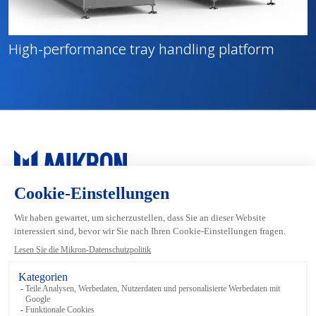
High-performance tray handling platform
Main navigation
Mikron Group
Industrien
Automation
Systeme
Machining
Services
Tool
Inside Automation