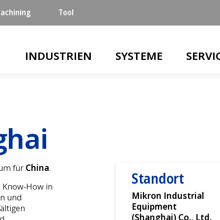
achining
Tool
Main navigation
INDUSTRIEN
SYSTEME
SERVI
ghai
rum für
China
.
Standort
s Know-How in
Mikron Industrial
en und
Equipment
ältigen
(Shanghai) Co., Ltd.
nd