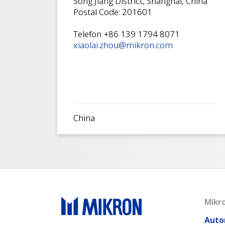
Song Jiang District, Shanghai, China
Postal Code: 201601
Telefon +86 139 1794 8071
xiaolai.zhou@mikron.com
China
Mikr
Auto