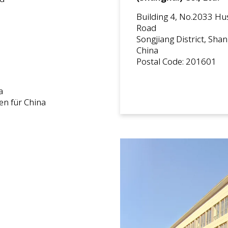
Building 4, No.2033 H
Road
Songjiang District, Shan
China
Postal Code: 201601
a
en für China