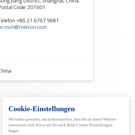
Song Jiang District, Shanghai, China
Postal Code: 201601
Telefon +86 21 6767 9681
hr.msh@mikron.com
China
Services
Inside Automation
Pre-
Über Mikron