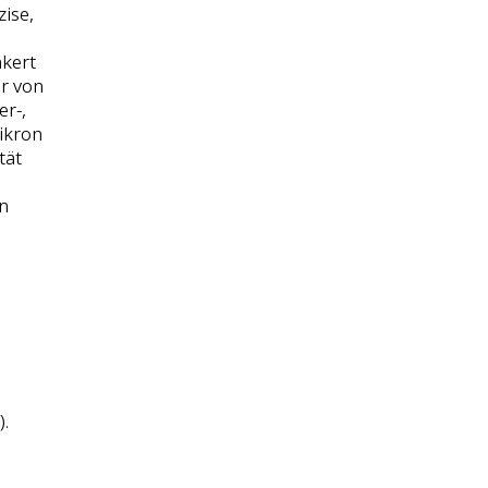
ise,
kert
er von
r-,
ikron
tät
n
d
.