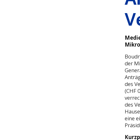
V
Medie
Mikro
Boudry
der Mi
Gener
Anträ
des Ve
(CHF 0
verrec
des Ve
Hauser
eine e
Präsid
Kurzp