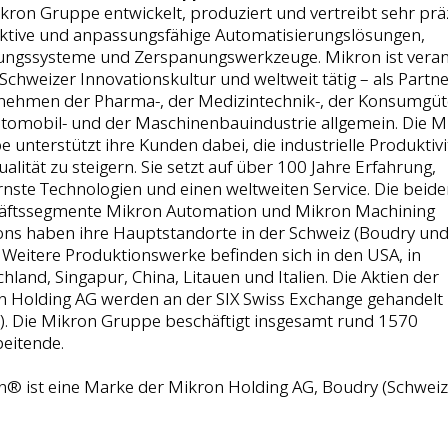
kron Gruppe entwickelt, produziert und vertreibt sehr präz
ktive und anpassungsfähige Automatisierungslösungen,
gungssysteme und Zerspanungswerkzeuge. Mikron ist veran
 Schweizer Innovationskultur und weltweit tätig – als Partn
nehmen der Pharma-, der Medizintechnik-, der Konsumgüte
tomobil- und der Maschinenbauindustrie allgemein. Die M
 unterstützt ihre Kunden dabei, die industrielle Produktivi
alität zu steigern. Sie setzt auf über 100 Jahre Erfahrung,
ste Technologien und einen weltweiten Service. Die beide
äftssegmente Mikron Automation und Mikron Machining
ons haben ihre Hauptstandorte in der Schweiz (Boudry un
 Weitere Produktionswerke befinden sich in den USA, in
hland, Singapur, China, Litauen und Italien. Die Aktien der
n Holding AG werden an der SIX Swiss Exchange gehandelt
). Die Mikron Gruppe beschäftigt insgesamt rund 1570
eitende.
® ist eine Marke der Mikron Holding AG, Boudry (Schweiz)