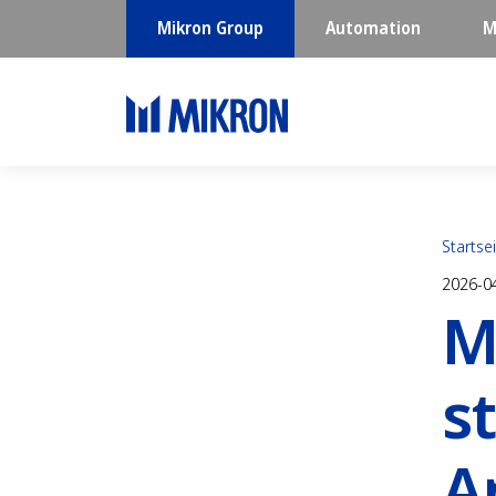
Mikron Group
Automation
M
Startse
2026-0
M
s
A