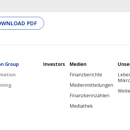
OWNLOAD PDF
Main navigation
on Group
Investors
Medien
Unse
mation
Finanzberichte
Leben
Mikr
ining
Medienmitteilungen
Weite
Finanzkennzahlen
Mediathek