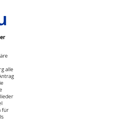
u
er
näre
g alle
Antrag
ie
e
lieder
l
 für
ls