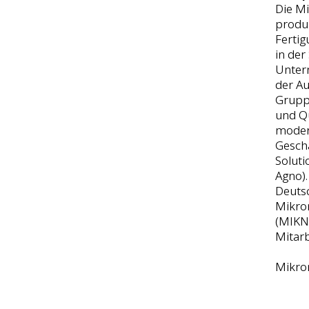
Die Mi
produ
Ferti
in der
Unter
der Au
Gruppe
und Qu
modern
Gesch
Soluti
Agno).
Deutsc
Mikro
(MIKN
Mitarb
Mikron