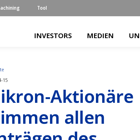
achining
Tool
Main navigation
INVESTORS
MEDIEN
UN
ite
4-15
ikron-Aktionäre
timmen allen
nträgen des