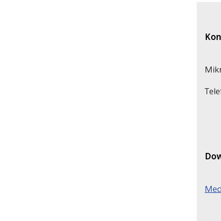
Kon
Mikr
Tele
Dow
Medi