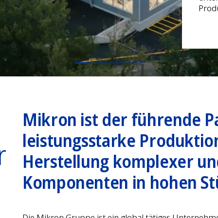
Mikron ist der führende P
leistungsstarke Produktio
r
Herstellung komplexer un
Komponenten in hohen St
Die Mikron Gruppe ist ein global tätiges Unternehm