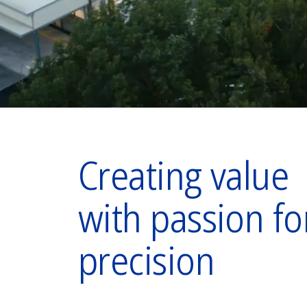
Creating value
with passion fo
precision