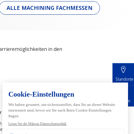
ALLE MACHINING FACHMESSEN
arrieremöglichkeiten in den
Standorte
Karriere
r Team
Über Mikron
 bei
Das Unternehmen und seine
on
Werte