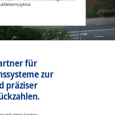
artner für
nssysteme zur
d präziser
ückzahlen.
en mit einer langen