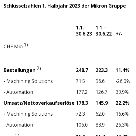
Schlüsselzahlen 1. Halbjahr 2023 der Mikron Gruppe
1.1.–
1.1.–
30.6.23
30.6.22
+/-
1)
CHF Mio.
2)
248.7
223.3
11.4%
Bestellungen
- Machining Solutions
71.5
96.6
-26.0%
- Automation
177.2
126.7
39.9%
Umsatz/Nettoverkaufserlöse
178.3
145.9
22.2%
- Machining Solutions
72.3
62.0
16.6%
- Automation
106.0
83.9
26.3%
2)