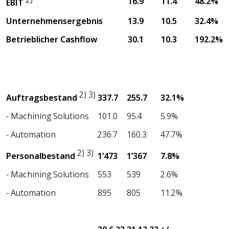
16.9
11.4
48.2%
EBIT
Unternehmensergebnis
13.9
10.5
32.4%
Betrieblicher Cashflow
30.1
10.3
192.2%
2) 3)
337.7
255.7
32.1%
Auftragsbestand
- Machining Solutions
101.0
95.4
5.9%
- Automation
236.7
160.3
47.7%
2) 3)
1’473
1’367
7.8%
Personalbestand
- Machining Solutions
553
539
2.6%
- Automation
895
805
11.2%