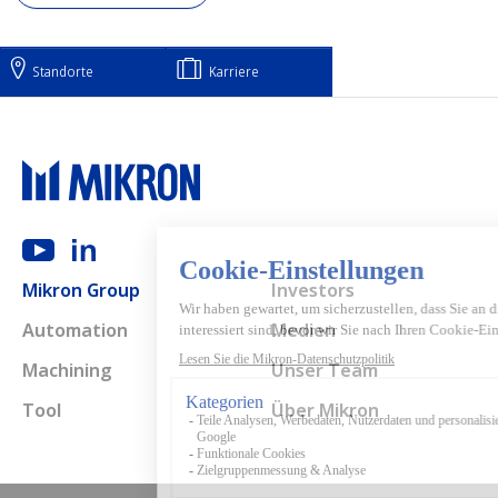
Standorte
Karriere
Main navigation
Mikron Group
Investors
Automation
Medien
Machining
Unser Team
Tool
Über Mikron