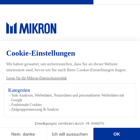
Main navigation
Mikron Group
Investors
Automation
Medien
Machining
Unser Team
Tool
Über Mikron
Footer links
Bedingungen und Konditionen
Datenschutz
Mediathek
Rechtliches
Impressum
Sitemap