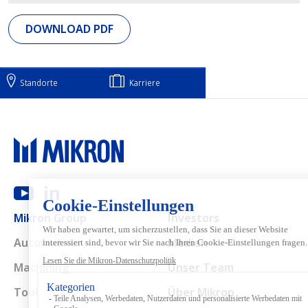
DOWNLOAD PDF
Standorte
Karriere
Main navigation
Mikron Group
Investors
Automation
Medien
Machining
Unser Team
Tool
Über Mikron