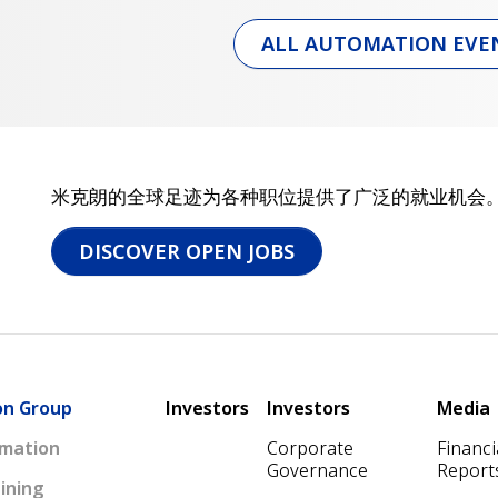
ALL AUTOMATION EVE
米克朗的全球足迹为各种职位提供了广泛的就业机会。
DISCOVER OPEN JOBS
Main navigation
on Group
Investors
Investors
Media
mation
Corporate
Financi
Governance
Report
ining