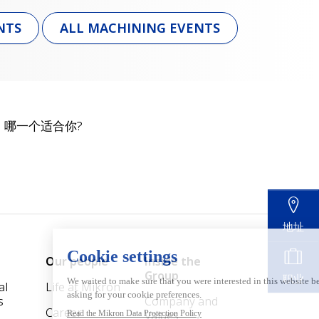
NTS
ALL MACHINING EVENTS
哪一个适合你?
地址
Our people
Inside the
Group
职业
al
Life at Mikron
s
Company and
Career
Values