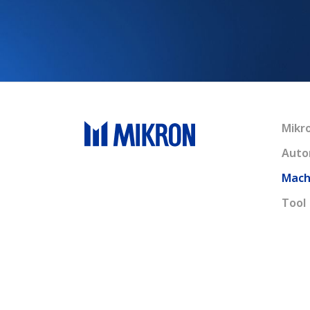
Mikr
Auto
Mach
Tool