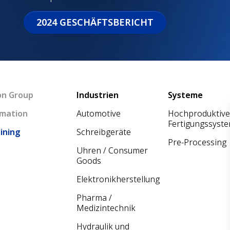
2024 GESCHÄFTSBERICHT
Main navigation
on Group
Industrien
Systeme
mation
Automotive
Hochproduktive
Fertigungssyst
ining
Schreibgeräte
Pre-Processing
Uhren / Consumer
Goods
Elektronikherstellung
Pharma /
Medizintechnik
Hydraulik und