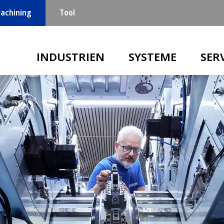
achining
Tool
Main navigation
INDUSTRIEN
SYSTEME
SER