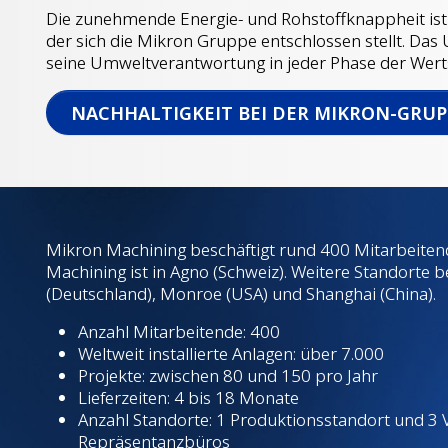
Die zunehmende Energie- und Rohstoffknappheit ist
der sich die Mikron Gruppe entschlossen stellt. D
seine Umweltverantwortung in jeder Phase der Wert
NACH­HALTIGKEIT BEI DER MIKRON-GRU
Mikron Machining beschäftigt rund 400 Mitarbeiten
Machining ist in Agno (Schweiz). Weitere Standorte be
(Deutschland), Monroe (USA) und Shanghai (China).
Anzahl Mitarbeitende: 400
Weltweit installierte Anlagen: über 7.000
Projekte: zwischen 80 und 150 pro Jahr
Lieferzeiten: 4 bis 18 Monate
Anzahl Standorte: 1 Produktionsstandort und 3 
Repräsentanzbüros