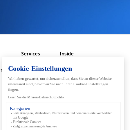
Services
Inside
Machining
Customer
eme
Support
Über Mikron
Machining
Digital
Nach­haltigkeit
Retrofitting &
Retooling
Standorte und
Kontakte
Fachmessen
Mediathek