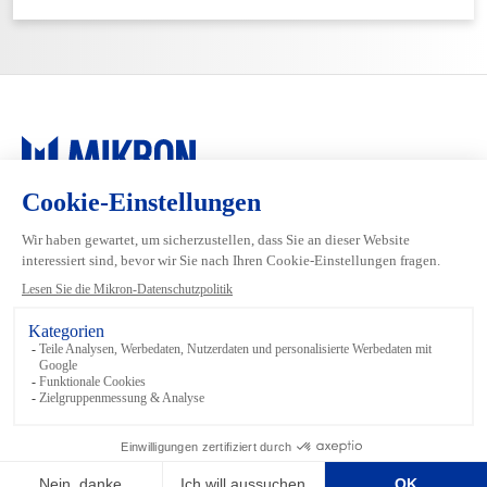
Main navigation
Mikron Group
Industrien
Automation
Systeme
Machining
Services
Tool
Inside Automation
Footer links
Bedingungen und Konditionen
Datenschutz
Mediathek
Rechtliches
Impressum
Sitemap