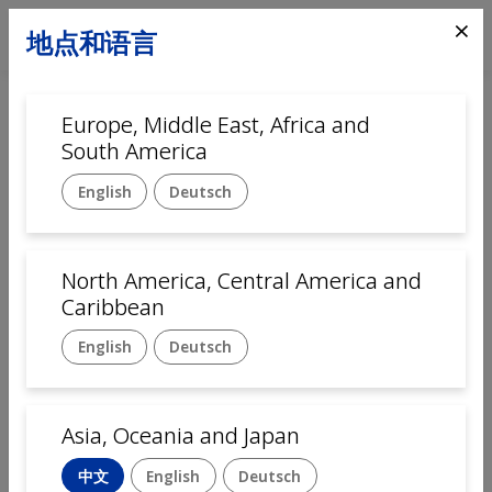
⨯
地点和语言
Europe, Middle East, Africa and
首页
Automation
South America
Customer service
English
Deutsch
Language
English
Deutsch
中文
Français
Italiano
North America, Central America and
Caribbean
公司名称
English
Deutsch
名字
Asia, Oceania and Japan
中文
English
Deutsch
姓氏