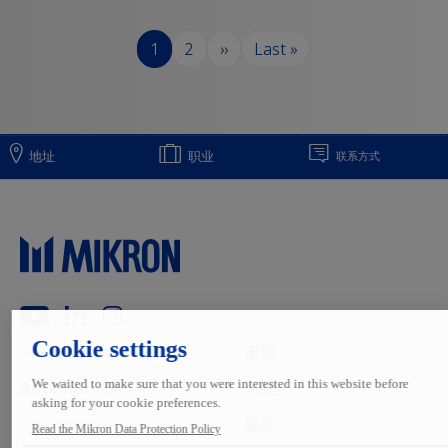
分页
页面
页面
下一页
末页
1
2
››
Last »
地址
职业
联系方式
Main navigation
Mikron Group
市场
Automation
系统
Machining
服务