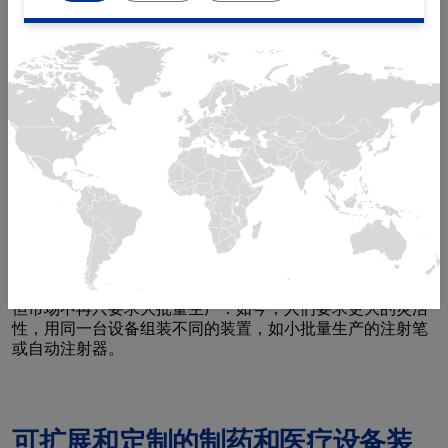
无论是注射笔、自动注射器、吸入器、注射器、分子诊断还
是其他医疗设备，米克朗在自动化装配线方面的经验都提供
了非常高的可靠性和可扩展性。
米克朗在生命技术和医疗行业提供了无语伦比的专业水平。
米克朗数十年的工艺专业知识可帮助您最大限度地降低项目
风险，并快速将您的医疗装置推向市场。
我们在验证方面的丰富经验有助于您快速推进项目的执行，
因为我们支持您的FDA、GMP和GAMP 5的合规要求和监管
文件。
我们在市场上以设计用于复杂工艺的大规模生产的高性能装
配解决方案而闻名。
但市场不再只要求大批量生产：如今，人们要求更大的灵活
性，用同一台设备组装不同的装置，如小批量生产的注射笔
或自动注射器。
可扩展和定制的制药和医疗设备装