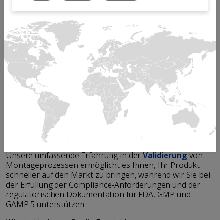
unerlässlich. Von Mikrons Automatisierungssystemen
können Sie beides erwarten.
Ob es sich um einen Injektions-Pen, einen Autoinjektor,
einen Inhalator, eine Spritze oder ein Diganostic
Cartridge handelt: Mikrons jahrzehntelange Erfahrung
in der Automatisierung von Montagelinien in der
Pharma- und Medizintechnikbranche gewährleistet ein
hohes Maß an Zuverlässigkeit und Skalierbarkeit.
In der Life Sciences- und Medtech-Industrie bietet
Mikron ein unübertroffenes Fachwissen. Unsere
umfassende Prozess-Expertise minimiert Ihr
Projektrisiko und beschleunigt die Markteinführung
Ihrer medizinischen Geräte.
Unsere umfassende Erfahrung in der
Validierung
von
Montageprozessen ermöglicht es Ihnen, Ihr Produkt
schneller auf den Markt zu bringen, während wir Sie bei
der Erfüllung der Compliance-Anforderungen und der
regulatorischen Dokumentation für FDA, GMP und
GAMP 5 unterstützen.