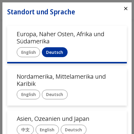
⨯
Standort und Sprache
Europa, Naher Osten, Afrika und
Südamerika
English
Deutsch
Nordamerika, Mittelamerika und
Startseite
Automation
Karibik
English
Deutsch
Automa­tisierungs­­­lösungen für
Pharma und Medizin­technik
Asien, Ozeanien und Japan
Wenn es um Medical Devices geht, sind Zuverlässigkeit
中文
English
Deutsch
und hohe Qualität für die Patientensicherheit