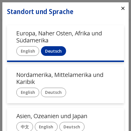
⨯
Standort und Sprache
Europa, Naher Osten, Afrika und
Südamerika
English
Deutsch
Nordamerika, Mittelamerika und
Startseite
Automation
Services
Karibik
English
Deutsch
Digital Services
Asien, Ozeanien und Japan
Daten­überwachung und umfassende
中文
English
Deutsch