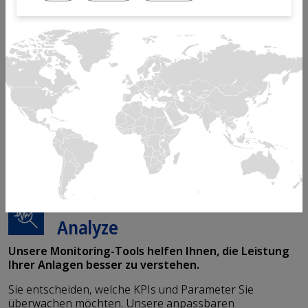
Analysen jederzeit und überall
verfügbar
Unsere digitalen Lösungen identifizieren
Arbeitsprozesse, die unnötige Kosten im
Automatisierungsprozess verursachen.
Sie helfen Ihnen, die Leistung Ihrer Produktionsanlagen
besser zu verstehen, um die Verfügbarkeit und
Produktivität Ihrer Fertigungslinien zu erhöhen.
Analyze
Unsere Monitoring-Tools helfen Ihnen, die Leistung
Ihrer Anlagen besser zu verstehen.
Sie entscheiden, welche KPIs und Parameter Sie
überwachen möchten. Unsere anpassbaren