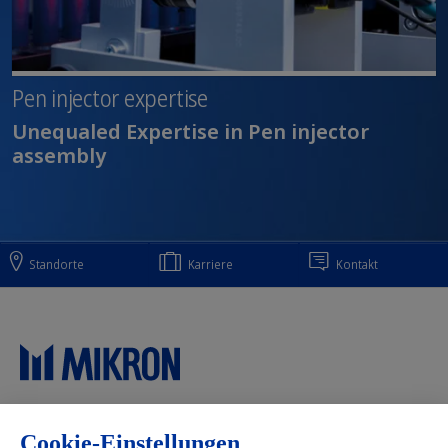
Pen injector expertise
Unequaled Expertise in Pen injector
assembly
Standorte
Karriere
Kontakt