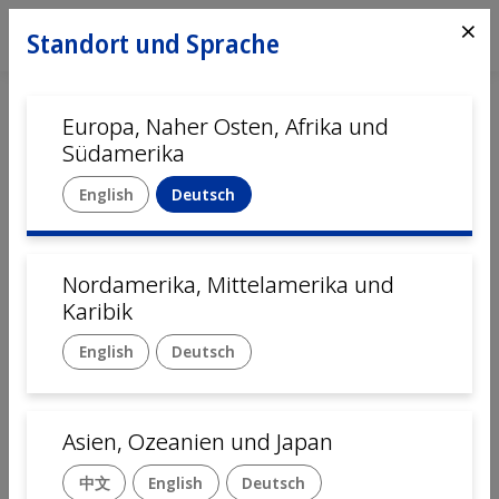
⨯
Standort und Sprache
Europa, Naher Osten, Afrika und
Südamerika
English
Deutsch
Nordamerika, Mittelamerika und
Startseite
Automation
Systeme
Karibik
English
Deutsch
Prozess­expertise
für komplexe Montage- und
Asien, Ozeanien und Japan
Prüfaufgaben
中文
English
Deutsch