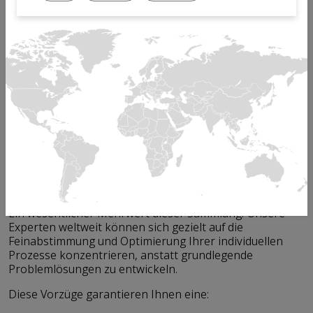
Dank 50 Jahren Erfahrung in der Prozessentwicklung
verfügt Mikron über tiefgreifende Kenntnisse in der
Umsetzung anspruchsvoller Montage- und Prüfaufgaben
verschiedenster Industrien.
In dieser Zeit haben wir eine umfassende Bibliothek mit
über 450 standardisierten und erprobten Verfahren /
Prozessen aufgebaut, die die Qualität und
Zuverlässigkeit jeder Montagelösung sicherstellen.
Vorzüge unserer Prozessbibliothek
für Ihr Projekt
Ein wesentlicher Mehrwert dieser Sammlung: Unsere
Experten weltweit können sich gezielt auf die
Feinabstimmung und Optimierung Ihrer individuellen
Prozesse konzentrieren, anstatt grundlegende
Problemlösungen zu entwickeln.
Diese Vorzüge garantieren Ihnen eine: