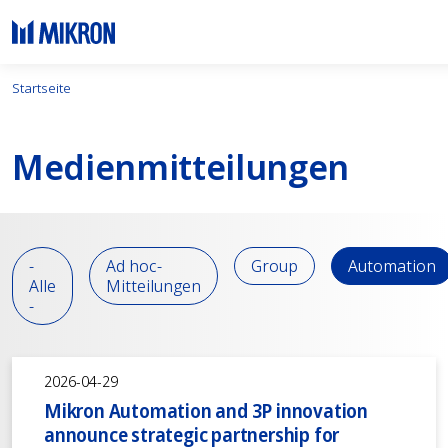
Startseite
Medien­mitteilungen
-
Ad hoc-
Group
Automation
Alle
Mitteilungen
-
2026-04-29
Mikron Automation and 3P innovation
announce strategic partnership for