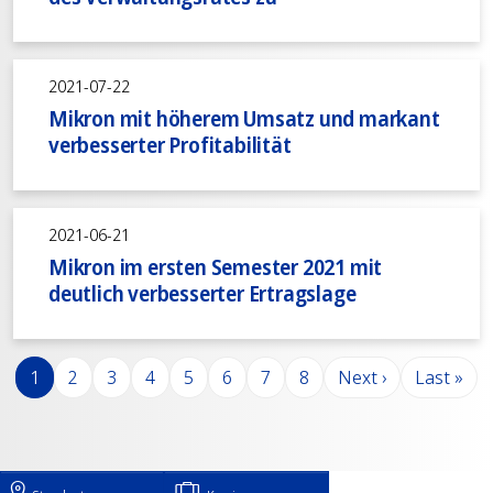
2021-07-22
Mikron mit höherem Umsatz und markant
verbesserter Profitabilität
2021-06-21
Mikron im ersten Semester 2021 mit
deutlich verbesserter Ertragslage
Seitennummerierung
Seite
Seite
Seite
Seite
Seite
Seite
Seite
Seite
Nächste Seite
Letzte Se
1
2
3
4
5
6
7
8
Next ›
Last »