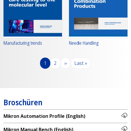
Manufacturing trends
Needle Handling
Seitennummerierung
Seite
Seite
Nächste Seite
Letzte Seite
1
2
››
Last »
Broschüren
Mikron Automation Profile (English)
Mikron Manual Bench (English)