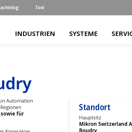
achining
Tool
Main navigation
INDUSTRIEN
SYSTEME
SERVI
udry
sion Automation
Standort
 Regionen
 sowie für
Hauptsitz
Mikron Switzerland A
Boudry
des Know-How