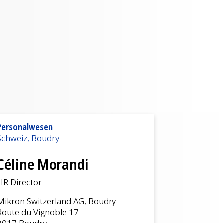
Personalwesen
Schweiz, Boudry
Céline Morandi
HR Director
Mikron Switzerland AG, Boudry
Route du Vignoble 17
2017 Boudry