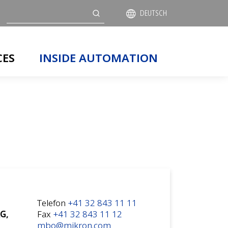
Suche
DEUTSCH
CES
INSIDE AUTOMATION
Telefon
+41 32 843 11 11
G,
Fax
+41 32 843 11 12
mbo@mikron.com