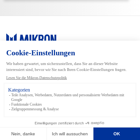
Main navigation
Mikron Group
Industrien
Automation
Systeme
Machining
Services
Tool
Inside Automation
Footer links
Bedingungen und Konditionen
Datenschutz
Mediathek
Rechtliches
Impressum
Sitemap