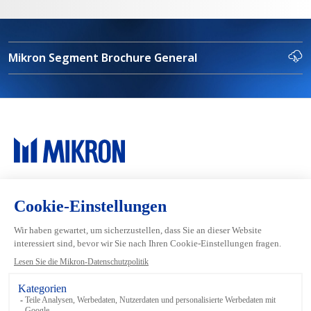
Mikron Segment Brochure General
Main navigation
Mikron Group
Industrien
Automation
Systeme
Machining
Services
Tool
Inside Machining