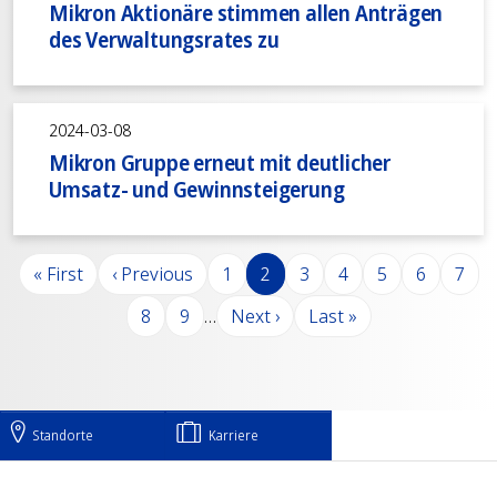
Mikron Aktionäre stimmen allen Anträgen
des Verwaltungsrates zu
2024-03-08
Mikron Gruppe erneut mit deutlicher
Umsatz- und Gewinnsteigerung
Seitennummerierung
Erste Seite
Vorherige Seite
Seite
Seite
Seite
Seite
Seite
Seite
Seite
« First
‹ Previous
1
2
3
4
5
6
7
Seite
Seite
Nächste Seite
Letzte Seite
8
9
…
Next ›
Last »
Standorte
Karriere