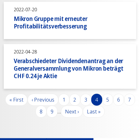
2022-07-20
Mikron Gruppe mit erneuter
Profitabilitätsverbesserung
2022-04-28
Verabschiedeter Dividendenantrag an der
Generalversammlung von Mikron beträgt
CHF 0.24 je Aktie
Seitennummerierung
Erste Seite
Vorherige Seite
Seite
Seite
Seite
Seite
Seite
Seite
Seite
« First
‹ Previous
1
2
3
4
5
6
7
Seite
Seite
Nächste Seite
Letzte Seite
8
9
…
Next ›
Last »